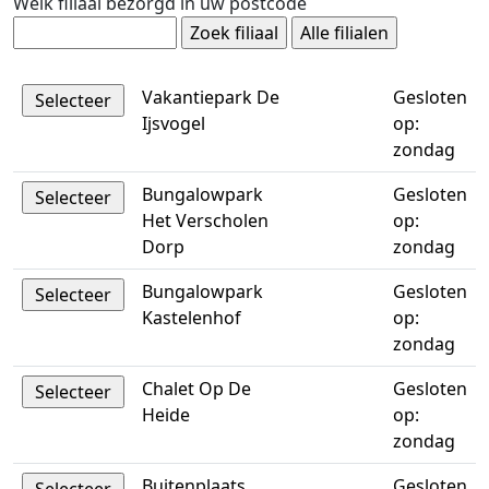
Welk filiaal bezorgd in uw postcode
Vakantiepark De
Gesloten
Ijsvogel
op:
zondag
Bungalowpark
Gesloten
Het Verscholen
op:
Dorp
zondag
Bungalowpark
Gesloten
Kastelenhof
op:
zondag
Chalet Op De
Gesloten
Heide
op:
zondag
Buitenplaats
Gesloten